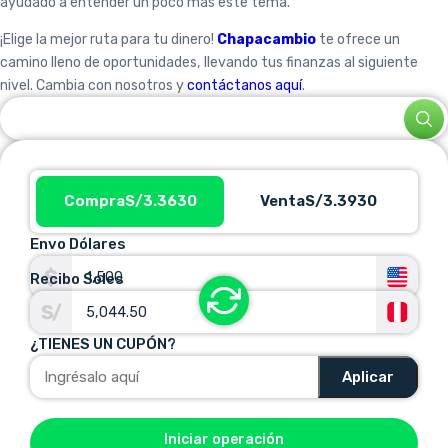
ayudado a entender un poco más este tema.
¡Elige la mejor ruta para tu dinero!
Chapacambio
te ofrece un
camino lleno de oportunidades, llevando tus finanzas al siguiente
nivel. Cambia con nosotros y
contáctanos aquí
.
Compra
S/3.3630
Venta
S/3.3930
Envo Dólares
Recibo Soles
¿TIENES UN CUPÓN?
Aplicar
Iniciar operación